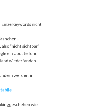
Einzelkeywords nicht 
ranchen,- 
lso “nicht sichtbar” 
le ein Update fuhr, 
land wiederfanden. 
ändern werden, in 
stabile 
ankinggeschehen wie 