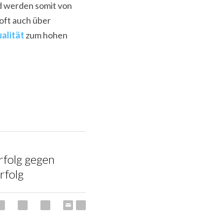
d werden somit von 
oft auch über 
alität
 zum hohen 
rfolg gegen
rfolg