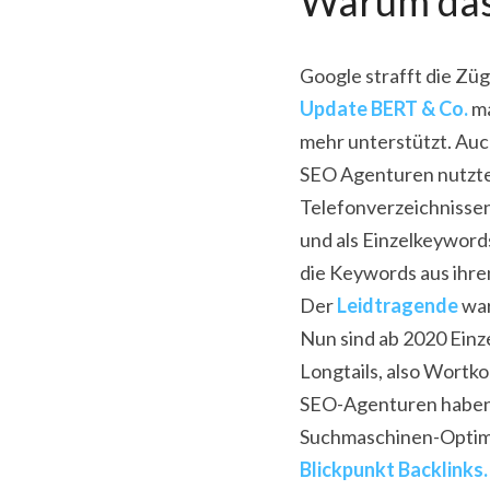
Warum das
Google strafft die Züg
Update BERT & Co.
 m
mehr unterstützt. Auc
SEO Agenturen nutzten 
Telefonverzeichnissen.
und als Einzelkeyword
die Keywords aus ihr
Der 
Leidtragende
 wa
Nun sind ab 2020 Einz
Longtails, also Wortk
SEO-Agenturen haben
Suchmaschinen-Optimi
Blickpunkt Backlinks.