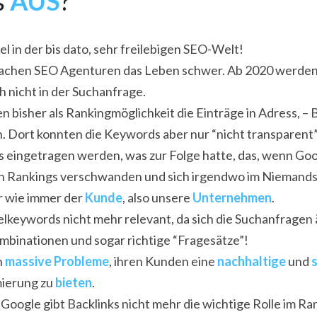
 
AUS
?
el in der bis dato, sehr freilebigen SEO-Welt!
achen SEO Agenturen das Leben schwer. Ab 2020 werden 
h nicht in der Suchanfrage.
bisher als Rankingmöglichkeit die Einträge in Adress, – B
 Dort konnten die Keywords aber nur “nicht transparent”, a
s eingetragen werden, was zur Folge hatte, das, wenn Goog
en Rankings verschwanden und sich irgendwo im Niemands
r wie immer der 
Kunde
, also unsere 
Unternehmen
.
elkeywords nicht mehr relevant, da sich die Suchanfragen 
ombinationen und sogar richtige “Fragesätze”!
 
massive Probleme
, ihren Kunden eine
 nachhaltige
 und 
erung zu 
bieten
.
 Google gibt Backlinks nicht mehr die wichtige Rolle im R