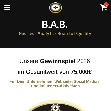
×
0
SHOPKATEGORIEN
Home
B.A.B.
Alle Kategorien
Work with YOU
Business Analytics Board of Quality
Anträge
Alle Kategorien
BAB Abläufe
Aufnahme Netzwerk
Unsere 
Gewinnspiel
 2026 
Unternehmen
im Gesamtwert von
 75.000€ 
BAB
Für Dein Unternehmen, Webseite, Social Medias  
Netzwerk/ Spende/ Preis
und Influencer-Aktivitäten
Einloggen
/
Registrieren
Suche