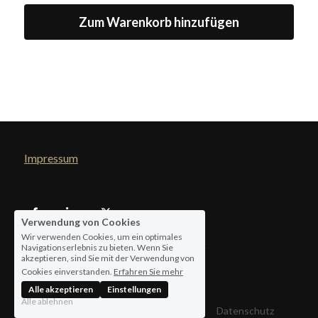
Zum Warenkorb hinzufügen
Impressum
Verwendung von Cookies
Wir verwenden Cookies, um ein optimales
Navigationserlebnis zu bieten. Wenn Sie
akzeptieren, sind Sie mit der Verwendung von
Cookies einverstanden.
Erfahren Sie mehr
© 2026
Alle akzeptieren
Einstellungen
Alle ablehnen
Allgemeine Geschäftsbedingungen
Datenschutz