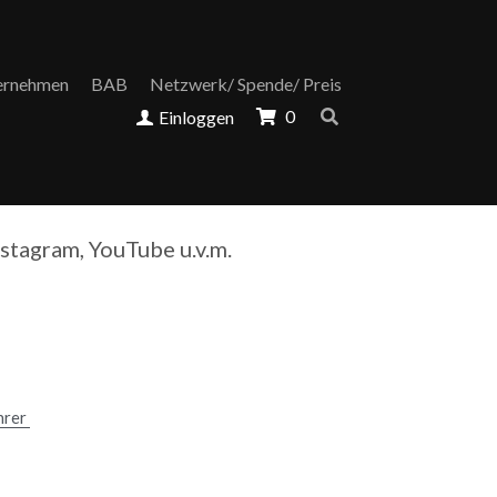
ernehmen
BAB
Netzwerk/ Spende/ Preis
Einloggen
0
a POWER
nstagram, YouTube u.v.m.
rer 