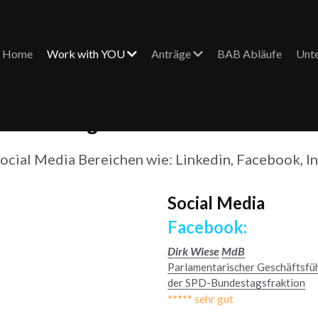
Home
Work with YOU
Anträge
BAB Abläufe
Unt
inden Sie geballte Social Medi
Social Media Bereichen wie: Linkedin, Facebook, I
Social Media
Facebook:
Dirk Wiese
MdB
Parlamentarischer Geschäftsfüh
der SPD-Bundestagsfraktion
***** sehr gut