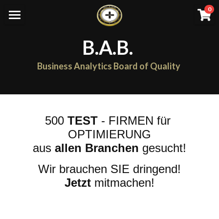
×
0
SHOPKATEGORIEN
Home
B.A.B.
Alle Kategorien
Work with YOU
Business Analytics Board of Quality
Anträge
Alle Kategorien
BAB Abläufe
Aufnahme Netzwerk
500
 TEST
 - FIRMEN für 
Unternehmen
OPTIMIERUNG
aus 
allen Branchen
 gesucht!
BAB
Wir brauchen SIE dringend!
Netzwerk/ Spende/ Preis
Jetzt
 mitmachen!
Einloggen
/
Registrieren
Suche