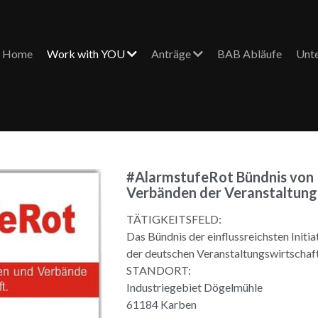
Home
Work with YOU
Anträge
BAB Abläufe
Unt
#AlarmstufeRot Bündnis von I
Verbänden der Veranstaltung
TÄTIGKEITSFELD:
Das Bündnis der einflussreichsten Initi
der deutschen Veranstaltungswirtschaft
STANDORT:
Industriegebiet Dögelmühle
61184 Karben