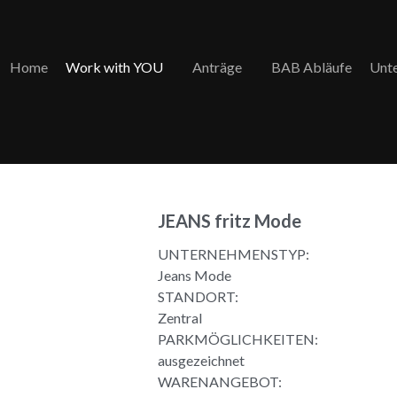
Home
Work with YOU
Anträge
BAB Abläufe
Unt
JEANS fritz Mode
UNTERNEHMENSTYP:
Jeans Mode
STANDORT:
Zentral
PARKMÖGLICHKEITEN:
ausgezeichnet
WARENANGEBOT: