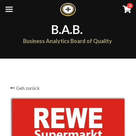
×
0
SHOPKATEGORIEN
Home
B.A.B.
Alle Kategorien
Work with YOU
Business Analytics Board of Quality
Anträge
Alle Kategorien
BAB Abläufe
Aufnahme Netzwerk
Unternehmen
Geh zurück
BAB
Netzwerk/ Spende/ Preis
Einloggen
/
Registrieren
Suche