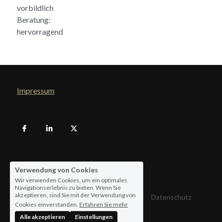
vorbildlich
Beratung:
hervorragend
Impressum
Verwendung von Cookies
© 2026
Wir verwenden Cookies, um ein optimales
Navigationserlebnis zu bieten. Wenn Sie
akzeptieren, sind Sie mit der Verwendung von
Allgemeine Geschäftsbedingungen
Datenschutz
Cookies einverstanden.
Erfahren Sie mehr
Alle akzeptieren
Einstellungen