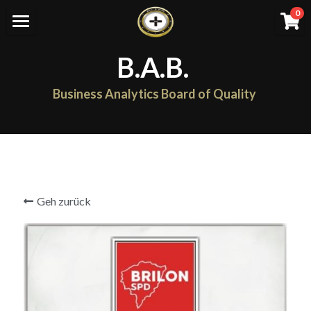
×
0
SHOPKATEGORIEN
Home
B.A.B.
Alle Kategorien
Work with YOU
Business Analytics Board of Quality
Anträge
Alle Kategorien
BAB Abläufe
Aufnahme Netzwerk
Unternehmen
Geh zurück
BAB
Netzwerk/ Spende/ Preis
Einloggen
/
Registrieren
Suche