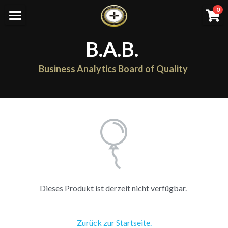
×
0
SHOPKATEGORIEN
Home
B.A.B.
Alle Kategorien
Work with YOU
Business Analytics Board of Quality
Anträge
Alle Kategorien
BAB Abläufe
Aufnahme Netzwerk
Unternehmen
BAB
Netzwerk/ Spende/ Preis
Dieses Produkt ist derzeit nicht verfügbar.
Einloggen
/
Registrieren
Zurück zur Startseite.
Suche